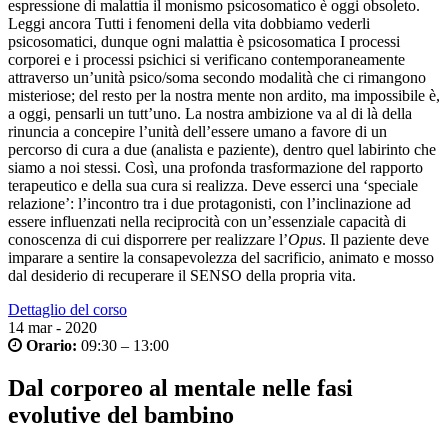
espressione di malattia il monismo psicosomatico è oggi obsoleto.
Leggi ancora
Tutti i fenomeni della vita dobbiamo vederli
psicosomatici, dunque ogni malattia è psicosomatica I processi
corporei e i processi psichici si verificano contemporaneamente
attraverso un’unità psico/soma secondo modalità che ci rimangono
misteriose; del resto per la nostra mente non ardito, ma impossibile è,
a oggi, pensarli un tutt’uno. La nostra ambizione va al di là della
rinuncia a concepire l’unità dell’essere umano a favore di un
percorso di cura a due (analista e paziente), dentro quel labirinto che
siamo a noi stessi. Così, una profonda trasformazione del rapporto
terapeutico e della sua cura si realizza. Deve esserci una ‘speciale
relazione’: l’incontro tra i due protagonisti, con l’inclinazione ad
essere influenzati nella reciprocità con un’essenziale capacità di
conoscenza di cui disporrere per realizzare l’
Opus
. Il paziente deve
imparare a sentire la consapevolezza del sacrificio, animato e mosso
dal desiderio di recuperare il SENSO della propria vita.
Dettaglio del corso
14
mar - 2020
Orario:
09:30 – 13:00
Dal corporeo al mentale nelle fasi
evolutive del bambino