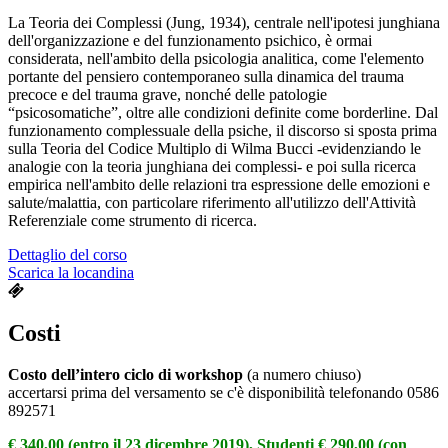
La Teoria dei Complessi (Jung, 1934), centrale nell'ipotesi junghiana
dell'organizzazione e del funzionamento psichico, è ormai
considerata, nell'ambito della psicologia analitica, come l'elemento
portante del pensiero contemporaneo sulla dinamica del trauma
precoce e del trauma grave, nonché delle patologie
“psicosomatiche”, oltre alle condizioni definite come borderline. Dal
funzionamento complessuale della psiche, il discorso si sposta prima
sulla Teoria del Codice Multiplo di Wilma Bucci -evidenziando le
analogie con la teoria junghiana dei complessi- e poi sulla ricerca
empirica nell'ambito delle relazioni tra espressione delle emozioni e
salute/malattia, con particolare riferimento all'utilizzo dell'Attività
Referenziale come strumento di ricerca.
Dettaglio del corso
Scarica la locandina
Costi
Costo dell’intero ciclo di workshop
(a numero chiuso)
accertarsi prima del versamento se c'è disponibilità telefonando 0586
892571
€ 340,00 (entro il 23 dicembre 2019), Studenti € 290,00 (con