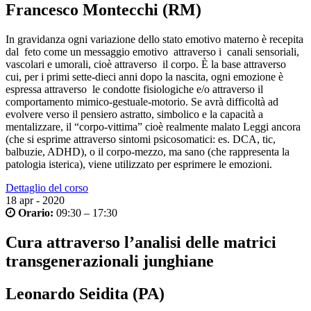
Francesco Montecchi (RM)
In gravidanza ogni variazione dello stato emotivo materno è recepita
dal feto come un messaggio emotivo attraverso i canali sensoriali,
vascolari e umorali, cioè attraverso il corpo. È la base attraverso
cui, per i primi sette-dieci anni dopo la nascita, ogni emozione è
espressa attraverso le condotte fisiologiche e/o attraverso il
comportamento mimico-gestuale-motorio. Se avrà difficoltà ad
evolvere verso il pensiero astratto, simbolico e la capacità a
mentalizzare, il “corpo-vittima” cioè realmente malato
Leggi ancora
(che si esprime attraverso sintomi psicosomatici: es. DCA, tic,
balbuzie, ADHD), o il corpo-mezzo, ma sano (che rappresenta la
patologia isterica), viene utilizzato per esprimere le emozioni.
Dettaglio del corso
18
apr - 2020
Orario:
09:30 – 17:30
Cura attraverso l’analisi delle matrici
transgenerazionali junghiane
Leonardo Seidita (PA)