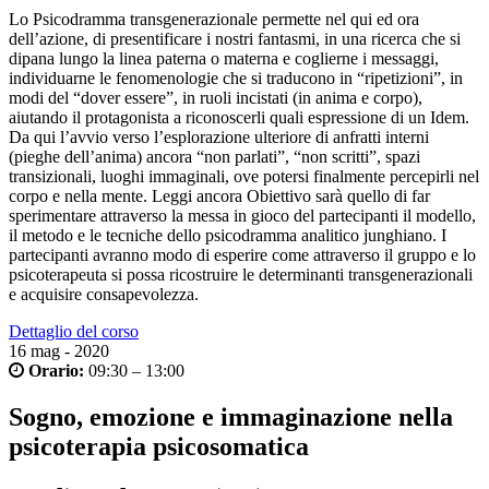
Lo Psicodramma transgenerazionale permette nel qui ed ora
dell’azione, di presentificare i nostri fantasmi, in una ricerca che si
dipana lungo la linea paterna o materna e coglierne i messaggi,
individuarne le fenomenologie che si traducono in “ripetizioni”, in
modi del “dover essere”, in ruoli incistati (in anima e corpo),
aiutando il protagonista a riconoscerli quali espressione di un Idem.
Da qui l’avvio verso l’esplorazione ulteriore di anfratti interni
(pieghe dell’anima) ancora “non parlati”, “non scritti”, spazi
transizionali, luoghi immaginali, ove potersi finalmente percepirli nel
corpo e nella mente.
Leggi ancora
Obiettivo sarà quello di far
sperimentare attraverso la messa in gioco del partecipanti il modello,
il metodo e le tecniche dello psicodramma analitico junghiano. I
partecipanti avranno modo di esperire come attraverso il gruppo e lo
psicoterapeuta si possa ricostruire le determinanti transgenerazionali
e acquisire consapevolezza.
Dettaglio del corso
16
mag - 2020
Orario:
09:30 – 13:00
Sogno, emozione e immaginazione nella
psicoterapia psicosomatica