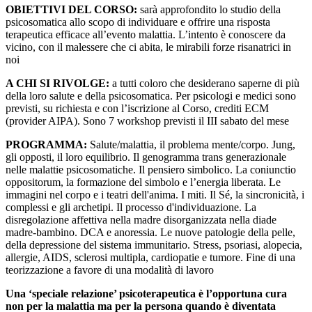
OBIETTIVI DEL CORSO:
sarà approfondito lo studio della
psicosomatica allo scopo di individuare e offrire una risposta
terapeutica efficace all’evento malattia. L’intento è conoscere da
vicino, con il malessere che ci abita, le mirabili forze risanatrici in
noi
A CHI SI RIVOLGE:
a tutti coloro che desiderano saperne di più
della loro salute e della psicosomatica. Per psicologi e medici sono
previsti, su richiesta e con l’iscrizione al Corso, crediti ECM
(provider AIPA). Sono 7 workshop previsti il III sabato del mese
PROGRAMMA:
Salute/malattia, il problema mente/corpo. Jung,
gli opposti, il loro equilibrio. Il genogramma trans generazionale
nelle malattie psicosomatiche. Il pensiero simbolico. La coniunctio
oppositorum, la formazione del simbolo e l’energia liberata. Le
immagini nel corpo e i teatri dell'anima. I miti. Il Sé, la sincronicità, i
complessi e gli archetipi. Il processo d'individuazione. La
disregolazione affettiva nella madre disorganizzata nella diade
madre-bambino. DCA e anoressia. Le nuove patologie della pelle,
della depressione del sistema immunitario. Stress, psoriasi, alopecia,
allergie, AIDS, sclerosi multipla, cardiopatie e tumore. Fine di una
teorizzazione a favore di una modalità di lavoro
Una ‘speciale relazione’ psicoterapeutica è l’opportuna cura
non per la malattia ma per la persona quando è diventata