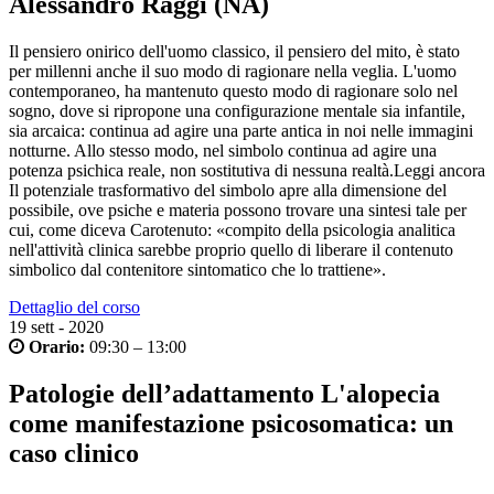
Alessandro Raggi (NA)
Il pensiero onirico dell'uomo classico, il pensiero del mito, è stato
per millenni anche il suo modo di ragionare nella veglia. L'uomo
contemporaneo, ha mantenuto questo modo di ragionare solo nel
sogno, dove si ripropone una configurazione mentale sia infantile,
sia arcaica: continua ad agire una parte antica in noi nelle immagini
notturne. Allo stesso modo, nel simbolo continua ad agire una
potenza psichica reale, non sostitutiva di nessuna realtà.
Leggi ancora
Il potenziale trasformativo del simbolo apre alla dimensione del
possibile, ove psiche e materia possono trovare una sintesi tale per
cui, come diceva Carotenuto: «compito della psicologia analitica
nell'attività clinica sarebbe proprio quello di liberare il contenuto
simbolico dal contenitore sintomatico che lo trattiene».
Dettaglio del corso
19
sett - 2020
Orario:
09:30 – 13:00
Patologie dell’adattamento L'alopecia
come manifestazione psicosomatica: un
caso clinico