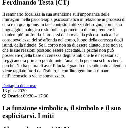
Ferdinando Testa (CT)
Il seminario focalizza la sua attenzione sull'importanza delle
immagini nella psicoterapia psicosomatica in relazione ai processi di
cura e di guarigione. In tale contesto l'utilizzo del sogno, con il suo
linguaggio analogico e simbolico, permetterà di comprendere in
maniera più profonda i processi della malattia psicosomatica. La
consapevolezza del sé affonda nel corpo, luogo della certezza degli
istinti, della fiducia. Se il corpo non sa di essere aiutato, e se non sa
che le sue reazioni possono essere accettate, la psiche non può
possedere quella base di certezza degli istinti che le è necessaria;
Leggi ancora
prima o poi durante l’analisi, la persona si bloccherà,
perché l’Io ha paura di aver fiducia. Quando un sentimento autentico
viene tagliato fuori dall’istinto, il conflitto genuino o rimane
nell’inconscio o viene somatizzato.
Dettaglio del corso
13
giu - 2020
Orario:
09:30 – 17:30
La funzione simbolica, il simbolo e il suo
esplicitarsi. I miti