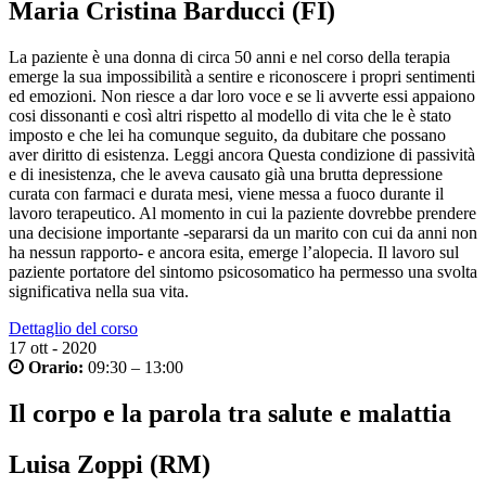
Maria Cristina Barducci (FI)
La paziente è una donna di circa 50 anni e nel corso della terapia
emerge la sua impossibilità a sentire e riconoscere i propri sentimenti
ed emozioni. Non riesce a dar loro voce e se li avverte essi appaiono
cosi dissonanti e così altri rispetto al modello di vita che le è stato
imposto e che lei ha comunque seguito, da dubitare che possano
aver diritto di esistenza.
Leggi ancora
Questa condizione di passività
e di inesistenza, che le aveva causato già una brutta depressione
curata con farmaci e durata mesi, viene messa a fuoco durante il
lavoro terapeutico. Al momento in cui la paziente dovrebbe prendere
una decisione importante -separarsi da un marito con cui da anni non
ha nessun rapporto- e ancora esita, emerge l’alopecia. Il lavoro sul
paziente portatore del sintomo psicosomatico ha permesso una svolta
significativa nella sua vita.
Dettaglio del corso
17
ott - 2020
Orario:
09:30 – 13:00
Il corpo e la parola tra salute e malattia
Luisa Zoppi (RM)