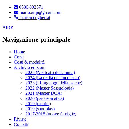
0586 892571
mario.airp@gmail.com
mariomengheri.it
AIRP
Navigazione principale
Home
Corsi
Costi & modalità
Archivio edizioni
2025 (Nei teatri dell'anima)
2024 (La realtà dell'inconscio)
2023 (I Linguaggi della psiche)
2022 (Master Sessuologia)
2021 (Master DCA)
2020 (psicosomatica)
2019 (matrici)
2019 (sandplay)
2017-2018 (nuove famiglie)
Riviste
Contatti