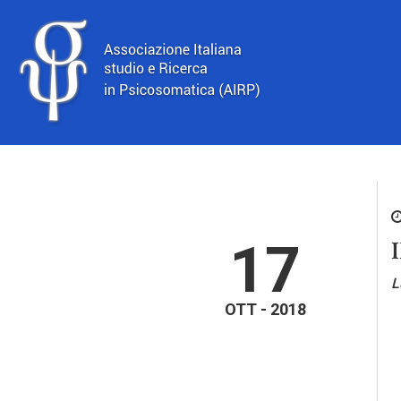
17
I
L
OTT - 2018