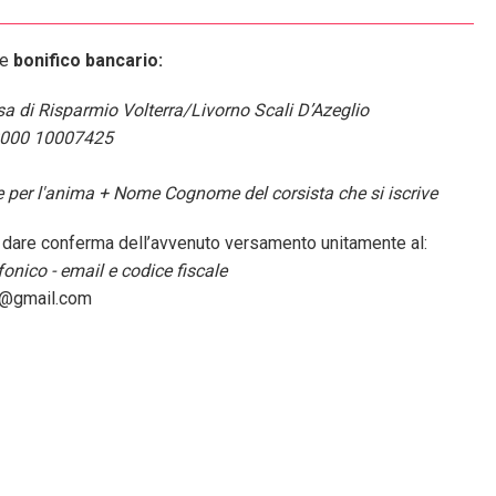
te
bonifico bancario:
a di Risparmio Volterra/Livorno Scali D’Azeglio
0000 10007425
ie per l'anima + Nome Cognome del corsista che si iscrive
dare conferma dell’avvenuto versamento unitamente al:
onico - email e codice fiscale
p@gmail.com