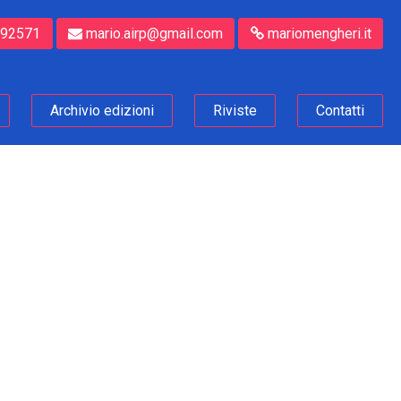
892571
mario.airp@gmail.com
mariomengheri.it
Archivio edizioni
Riviste
Contatti