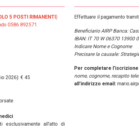
OLO 5 POSTI RIMANENTI
)
Effettuare il pagamento trami
nando 0586 892571
Beneficiario AIRP Banca: Cass
IBAN: IT 70 W 06370 13900 
Indicare Nome e Cognome
Precisare la causale: Strateg
Per completare l’iscrizione
nome, cognome, recapito telef
gio 2026): € 45
all’indirizzo email:
mario.air
borsate
medici
ti esclusivamente all’atto di