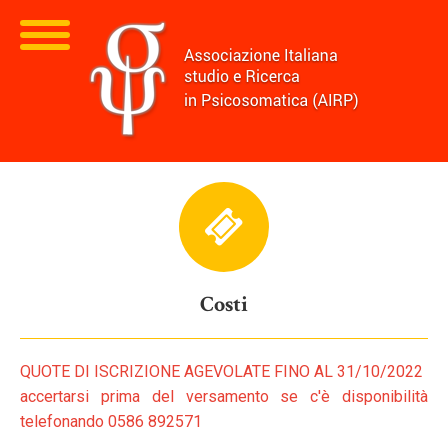
Costi
QUOTE DI ISCRIZIONE AGEVOLATE FINO AL 31/10/2022
accertarsi prima del versamento se c'è disponibilità
telefonando 0586 892571