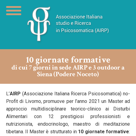
10 giornate formative
di cui 7 giorni in sede AIRP e 3 outdoor a
Siena (Podere Noceto)
L’
AIRP
(Associazione Italiana Ricerca Psicosomatica) no-
Profit di Livorno, promuove per l’anno 2021 un Master ad
approccio multidisciplinare teorico-clinico ai Disturbi
Alimentari con 12 prestigiosi professionisti e
nutrizionista, endocrinologo, maestro di meditazione
tibetana. Il Master è strutturato in
10 giornate formative
: