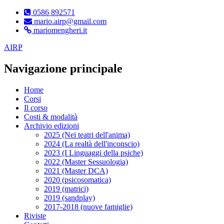
0586 892571
mario.airp@gmail.com
mariomengheri.it
AIRP
Navigazione principale
Home
Corsi
Il corso
Costi & modalità
Archivio edizioni
2025 (Nei teatri dell'anima)
2024 (La realtà dell'inconscio)
2023 (I Linguaggi della psiche)
2022 (Master Sessuologia)
2021 (Master DCA)
2020 (psicosomatica)
2019 (matrici)
2019 (sandplay)
2017-2018 (nuove famiglie)
Riviste