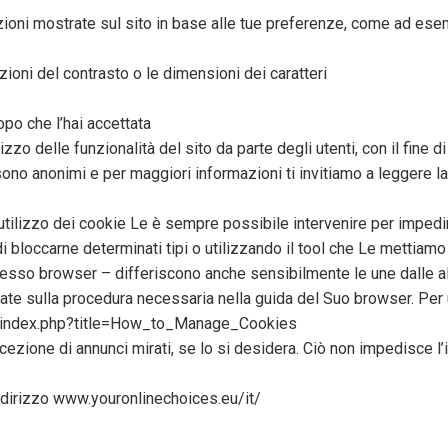
zioni mostrate sul sito in base alle tue preferenze, come ad esem
zioni del contrasto o le dimensioni dei caratteri
opo che l’hai accettata
izzo delle funzionalità del sito da parte degli utenti, con il fine di
sono anonimi e per maggiori informazioni ti invitiamo a leggere la
’utilizzo dei cookie Le è sempre possibile intervenire per imped
di bloccarne determinati tipi o utilizzando il tool che Le mettiam
esso browser – differiscono anche sensibilmente le une dalle a
ate sulla procedura necessaria nella guida del Suo browser. Per 
.uk/index.php?title=How_to_Manage_Cookies
ricezione di annunci mirati, se lo si desidera. Ciò non impedisce l
’indirizzo www.youronlinechoices.eu/it/