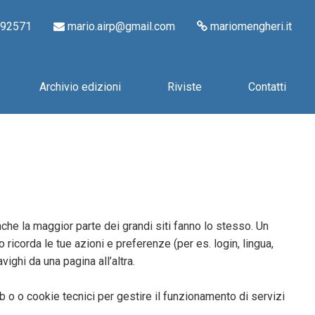
892571
mario.airp@gmail.com
mariomengheri.it
Archivio edizioni
Riviste
Contatti
nche la maggior parte dei grandi siti fanno lo stesso. Un
o ricorda le tue azioni e preferenze (per es. login, lingua,
ighi da una pagina all’altra.
eb o o cookie tecnici per gestire il funzionamento di servizi