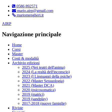
0586 892571
mario.airp@gmail.com
mariomengheri.it
AIRP
Navigazione principale
Home
Corsi
Master
Costi & modalità
Archivio edizioni
2025 (Nei teatri dell'anima)
2024 (La realtà dell'inconscio)
2023 (I Linguaggi della psiche)
2022 (Master Sessuologia)
2021 (Master DCA)
2020 (psicosomatica)
2019 (matrici)
2019 (sandplay)
2017-2018 (nuove famiglie)
Riviste