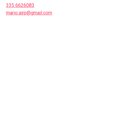
335 6626083
mario.airp@gmail.com