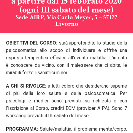
a partire dal 15 febbraio 2020
(ogni III sabato del mese)
Sede AIRP, Via Carlo Meyer, 5 – 57127
Livorno
OBIETTIVI DEL CORSO:
sarà approfondito lo studio della
psicosomatica allo scopo di individuare e offrire una
risposta terapeutica efficace all’evento malattia. L’intento
è conoscere da vicino, con il malessere che ci abita, le
mirabili forze risanatrici in noi
A CHI SI RIVOLGE:
a tutti coloro che desiderano saperne
di più della loro salute e della psicosomatica. Per
psicologi e medici sono previsti, su richiesta e con
l’iscrizione al Corso, crediti ECM (provider AIPA). Sono 7
workshop previsti il III sabato del mese
PROGRAMMA:
Salute/malattia, il problema mente/corpo.