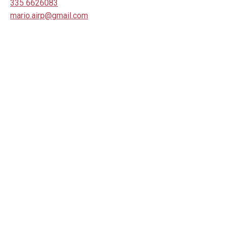
335 6626083
mario.airp@gmail.com